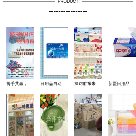
PRODUCT
----------------
携手共赢，
日用品自动
探访胖东来
新疆日用品
共创辉煌
销售及商销
零售顶流背
批发新机遇
——诚招日
联盟一卡通
后的美妆与
探寻低价中
用品经销商
革新零售新
日用杂品销
华牙膏厂家
模式
售启示录
直销渠道