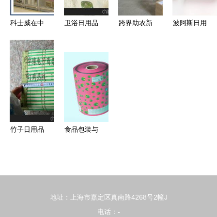
科士威在中
卫浴日用品
跨界助农新
波阿斯日用
国 探索日
供应商与批
篇章 电商
品加盟 投
用品加盟中
发市场全攻
公司半月售
资成本与连
心与直销博
略 价格、
出50万枚鸡
锁经营全解
客网的融合
采购与销售
蛋，日用杂
析
发展
指南
品销售模式
引关注
竹子日用品
食品包装与
供应商与批
日用品销售
发市场全攻
塑料膜袋贸
略 价格、
易的市场机
渠道与经营
遇与策略
地址：上海市嘉定区真南路4268号2幢J
策略
电话：-